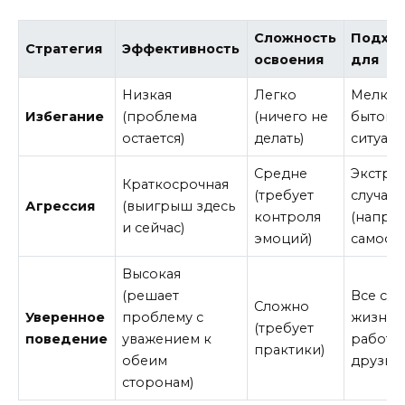
Сложность
Подхо
Стратегия
Эффективность
освоения
для
Низкая
Легко
Мелки
Избегание
(проблема
(ничего не
бытовы
остается)
делать)
ситуац
Средне
Экстре
Краткосрочная
(требует
случаи
Агрессия
(выигрыш здесь
контроля
(напри
и сейчас)
эмоций)
самооб
Высокая
(решает
Все сф
Сложно
Уверенное
проблему с
жизни:
(требует
поведение
уважением к
работа,
практики)
обеим
друзья
сторонам)