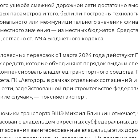
ного ущерба смежной дорожной сети достаточно высо
вых параметров и того, были ли построены техноло
ионального или межмуниципального значения фина
г местного значения — из местных бюджетов. Средс
согласно ст. 179.4 Бюджетного кодекса.
еловесных перевозок с 1 марта 2024 года действую
х средств, которые объединяют порядок выдачи спе
омпенсировать владелец транспортного средства. П
та. ГК «Автодор» в рамках отдельных соглашений и
сети, задействованной при строительстве федераль
кие случаи», — поясняет эксперт.
номики транспорта ВШЭ Михаил Блинкин отмечает,
ласован с владельцем окрестных субфедеральных до
согласования заинтересованные владельцы этих дор