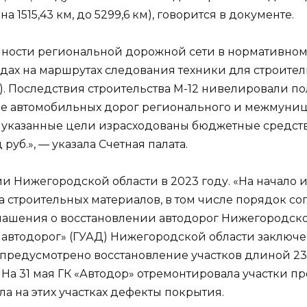
а 1515,43 км, до 5299,6 км), говорится в документе.
ности региональной дорожной сети в нормативно
одах на маршрутах следования техники для строите
»). Последствия строительства М-12 нивелировали п
е автомобильных дорог регионального и межмуни
а указанные цели израсходованы бюджетные средства 
руб.», — указала Счетная палата.
и Нижегородской области в 2023 году. «На начало и
а строительных материалов, в том числе порядок с
глашения о восстановлении автодорог Нижегородск
 автодорог» (ГУАД) Нижегородской области заключен
предусмотрено восстановление участков длиной 234
а 31 мая ГК «Автодор» отремонтировала участки про
ла на этих участках дефекты покрытия.