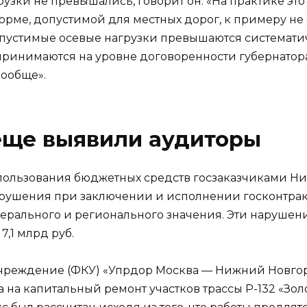
рузки не превышались, говорит он: «На практике это
орме, допустимой для местных дорог, к примеру не бо
пустимые осевые нагрузки превышаются системати
ринимаются на уровне договоренности губернатора
ообще».
еще выявили аудиторы
спользования бюджетных средств госзаказчиками Н
арушения при заключении и исполнении госконтрак
ерального и регионального значения. Эти нарушени
,1 млрд руб.
 учреждение (ФКУ) «Упрдор Москва — Нижний Новго
на капитальный ремонт участков трассы Р-132 «Зол