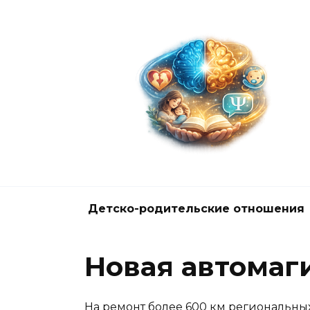
Перейти
к
содержанию
Детско-родительские отношения
Новая автомаг
На ремонт более 600 км региональны