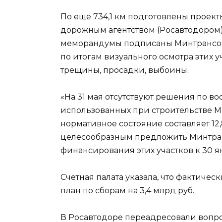
По еще 734,1 км подготовлены прое
дорожным агентством (Росавтодором)
меморандумы подписаны Минтрансом и
по итогам визуального осмотра этих
трещины, просадки, выбоины.
«На 31 мая отсутствуют решения по 
использованных при строительстве М-
нормативное состояние составляет 12,
целесообразным предложить Минтранс
финансирования этих участков к 30 я
Счетная палата указала, что фактическ
план по сборам на 3,4 млрд руб.
В Росавтодоре переадресовали вопро