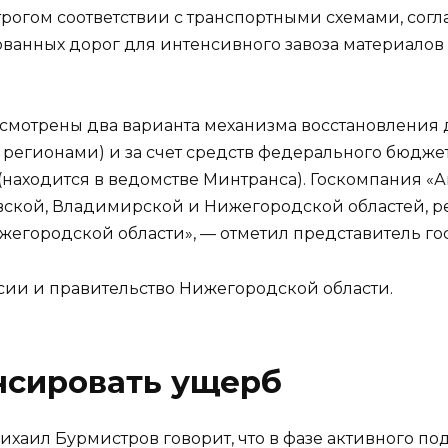
строгом соответствии с транспортными схемами, сог
анных дорог для интенсивного завоза материалов со
усмотрены два варианта механизма восстановления 
с регионами) и за счет средств федерального бюдж
аходится в ведомстве Минтранса). Госкомпания «Ав
овской, Владимирской и Нижегородской областей, р
Нижегородской области», — отметил представитель г
сии и правительство Нижегородской области.
нсировать ущерб
хаил Бурмистров говорит, что в фазе активного по