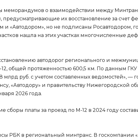
кты меморандумов о взаимодействии между Минтран
, предусматривающие их восстановление за счет фе
 «Автодором», но не подписаны Росавтодором, гов
 участков нашла на этих участках многочисленные 
восстановлению автодорог регионального и межмуни
12, общей протяженностью 600,5 км. По данным ГКУ
8 млрд руб. с учетом составленных ведомостей», — го
у, «Автодору» и правительству Нижегородской обл
нваря 2026 года.
ие сборы платы за проезд по М-12 в 2024 году состав
сы РБК в региональный минтранс. В госкомпании «