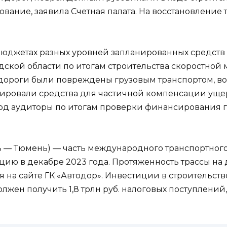
ание, заявила Счетная палата. На восстановление тр
 бюджетах разных уровней запланированных средств
ой области по итогам строительства скоростной м
и дороги были повреждены грузовым транспортом, 
анировали средства для частичной компенсации ущер
вывод аудиторы по итогам проверки финансирования
ань — Тюмень) — часть международного транспортног
ацию в декабре 2023 года. Протяженность трассы на 
я на сайте ГК «Автодор». Инвестиции в строительств
должен получить 1,8 трлн руб. налоговых поступлени