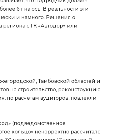
 означает, что подрядчик должен
лее 6 т на ось. В реальности эти
чески и намного. Решения о
 региона с ГК «Автодор» или
ижегородской, Тамбовской областей и
тов на строительство, реконструкцию
я, по расчетам аудиторов, повлекли
род» (подведомственное
отое кольцо» некорректно рассчитало