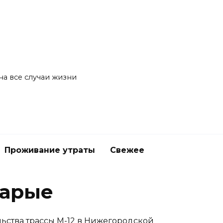
на все случаи жизни
Проживание утраты
Свежее
тарые
льства трассы М-12 в Нижегородской