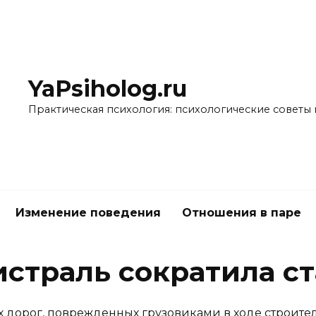
YaPsiholog.ru
Практическая психология: психологические советы 
Изменение поведения
Отношения в паре
истраль сократила с
х дорог, поврежденных грузовиками в ходе строите