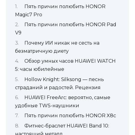
Пять причин полюбить HONOR
Magic7 Pro
Пять причин полюбить HONOR Pad
V9
Почему ИИ никак не сесть на
безматричную диету
Обзор умных часов HUAWEI WATCH
5: часы юбилейные
Hollow Knight: Silksong — песнь
страданий и радостей. Рецензия
HUAWEI FreeArc: вероятно, самые
удобные TWS-наушники
Пять причин полюбить HONOR X8c
Фитнес-браслет HUAWEI Band 10:
настоящий металл