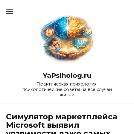
Перейти
к
содержанию
YaPsiholog.ru
Практическая психология:
психологические советы на все случаи
жизни
Симулятор маркетплейса
Microsoft выявил
уязвимости даже самых