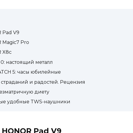
 Pad V9
Magic7 Pro
 X8c
0: настоящий металл
TCH 5: часы юбилейные
нь страданий и радостей. Рецензия
безматричную диету
амые удобные TWS-наушники
 HONOR Pad V9