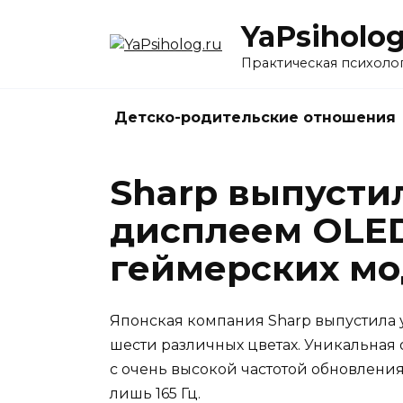
Перейти
YaPsiholog
к
содержанию
Практическая психолог
Детско-родительские отношения
Sharp выпусти
дисплеем OLED
геймерских м
Японская компания Sharp выпустила 
шести различных цветах. Уникальная 
с очень высокой частотой обновления
лишь 165 Гц.