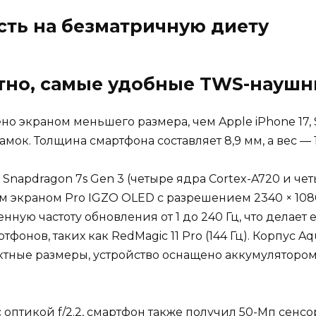
сть на безматричную диету
ятно, самые удобные TWS-науш
ено экраном меньшего размера, чем Apple iPhone 17,
рамок. Толщина смартфона составляет 8,9 мм, а вес — 
Snapdragon 7s Gen 3 (четыре ядра Cortex-A720 и чет
 экраном Pro IGZO OLED с разрешением 2340 × 108
ную частоту обновления от 1 до 240 Гц, что делает 
онов, таких как RedMagic 11 Pro (144 Гц). Корпус A
актные размеры, устройство оснащено аккумуляторо
тикой f/2.2, смартфон также получил 50-Мп сенсор 