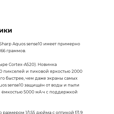
ники
 Sharp Aquos sense10 имеет примерно
166 граммов.
ыре Cortex-A520). Новинка
0 пикселей и пиковой яркостью 2000
его быстрее, чем даже экраны самых
quos sense10 защищён от воды и пыли
м ёмкостью 5000 мА·ч с поддержкой
размером 1/1,55 дюйма с оптикой f/1.9