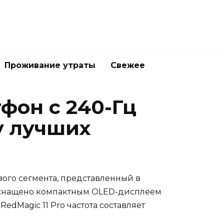
Проживание утраты
Свежее
фон с 240-Гц
у лучших
ого сегмента, представленный в
о оснащено компактным OLED-дисплеем
dMagic 11 Pro частота составляет