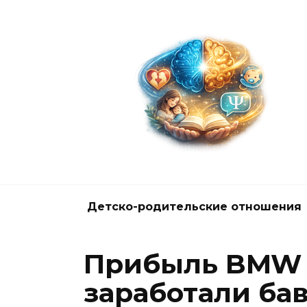
Перейти
к
содержанию
Детско-родительские отношения
Прибыль BMW р
заработали бав