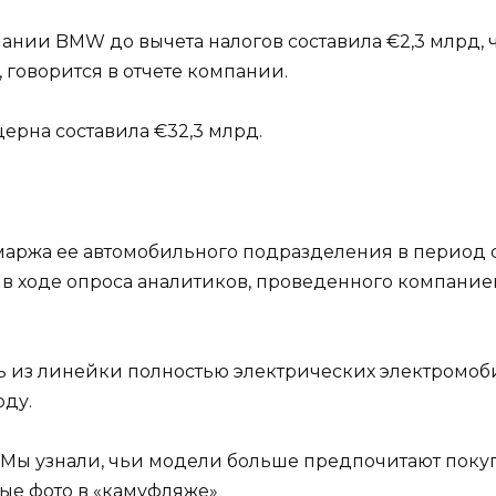
ии BMW до вычета налогов составила €2,3 млрд, чт
говорится в отчете компании.
ерна составила €32,3 млрд.
ржа ее автомобильного подразделения в период с и
н в ходе опроса аналитиков, проведенного компани
ь из линейки полностью электрических электромоби
оду.
Мы узнали, чьи модели больше предпочитают покуп
ые фото в «камуфляже»