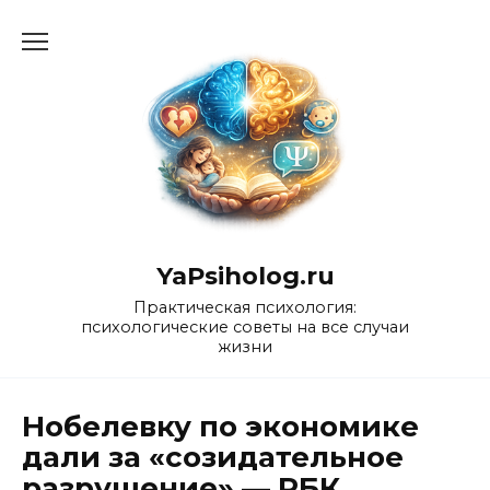
Перейти
к
содержанию
YaPsiholog.ru
Практическая психология:
психологические советы на все случаи
жизни
Нобелевку по экономике
дали за «созидательное
разрушение» — РБК