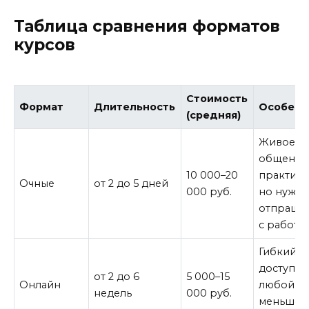
Таблица сравнения форматов
курсов
Стоимость
Формат
Длительность
Особенн
(средняя)
Живое
общение
10 000–20
практику
Очные
от 2 до 5 дней
000 руб.
но нужн
отпрашив
с работы.
Гибкий г
доступ и
от 2 до 6
5 000–15
Онлайн
любой то
недель
000 руб.
меньше