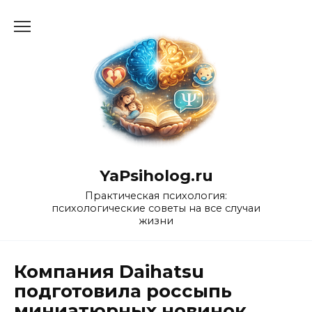
Перейти
к
содержанию
YaPsiholog.ru
Практическая психология:
психологические советы на все случаи
жизни
Компания Daihatsu
подготовила россыпь
миниатюрных новинок