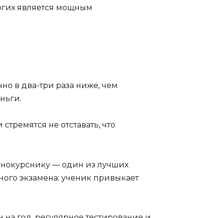
ногих является мощным
но в два-три раза ниже, чем
ньги.
стремятся не отставать, что
днокурснику — один из лучших
ного экзамена: ученик привыкает
 на год, регулярное тестирование и