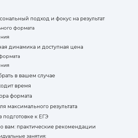
ональный подход и фокус на результат
ного формата
ения
ная динамика и доступная цена
формата
ения
брать в вашем случае
уходит время
ора формата
ля максимального результата
в подготовке к ЕГЭ
о вам: практические рекомендации
идуальные занятия: