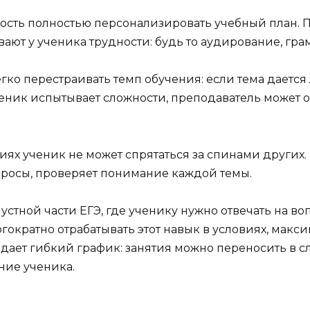
ость полностью персонализировать учебный план. 
ают у ученика трудности: будь то аудирование, гра
ко перестраивать темп обучения: если тема дается
ченик испытывает сложности, преподаватель может о
иях ученик не может спрятаться за спинами других
опросы, проверяет понимание каждой темы.
устной части ЕГЭ, где ученику нужно отвечать на во
ократно отрабатывать этот навык в условиях, мак
дает гибкий график: занятия можно переносить в с
ние ученика.