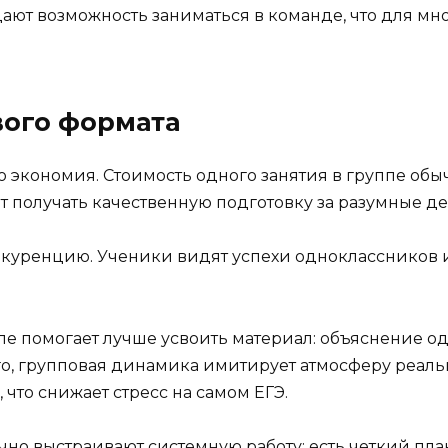
дают возможность заниматься в команде, что для м
вого формата
экономия. Стоимость одного занятия в группе обыч
 получать качественную подготовку за разумные де
нкуренцию. Ученики видят успехи одноклассников и 
е помогает лучше усвоить материал: объяснение о
го, групповая динамика имитирует атмосферу реаль
 что снижает стресс на самом ЕГЭ.
но выстраивают системную работу: есть четкий план