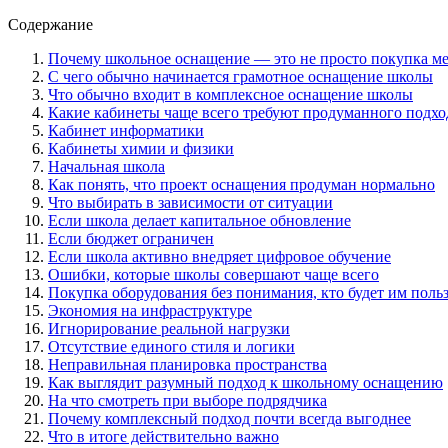
Содержание
Почему школьное оснащение — это не просто покупка ме
С чего обычно начинается грамотное оснащение школы
Что обычно входит в комплексное оснащение школы
Какие кабинеты чаще всего требуют продуманного подхо
Кабинет информатики
Кабинеты химии и физики
Начальная школа
Как понять, что проект оснащения продуман нормально
Что выбирать в зависимости от ситуации
Если школа делает капитальное обновление
Если бюджет ограничен
Если школа активно внедряет цифровое обучение
Ошибки, которые школы совершают чаще всего
Покупка оборудования без понимания, кто будет им поль
Экономия на инфраструктуре
Игнорирование реальной нагрузки
Отсутствие единого стиля и логики
Неправильная планировка пространства
Как выглядит разумный подход к школьному оснащению
На что смотреть при выборе подрядчика
Почему комплексный подход почти всегда выгоднее
Что в итоге действительно важно