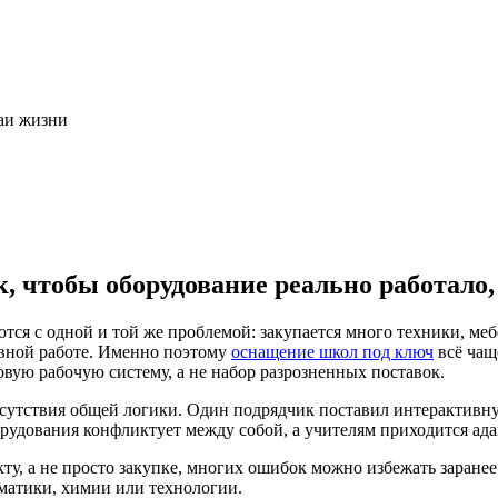
чаи жизни
 чтобы оборудование реально работало,
тся с одной и той же проблемой: закупается много техники, меб
евной работе. Именно поэтому
оснащение школ под ключ
всё чащ
ую рабочую систему, а не набор разрозненных поставок.
тсутствия общей логики. Один подрядчик поставил интерактивн
оборудования конфликтует между собой, а учителям приходится ад
у, а не просто закупке, многих ошибок можно избежать заранее
матики, химии или технологии.