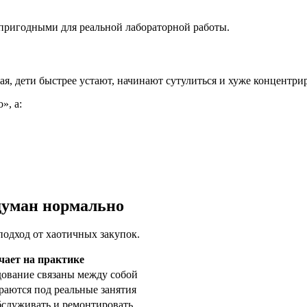
пригодными для реальной лабораторной работы.
я, дети быстрее устают, начинают сутулиться и хуже концентри
», а:
думан нормально
подход от хаотичных закупок.
ачает на практике
дование связаны между собой
раются под реальные занятия
бслуживать и ремонтировать